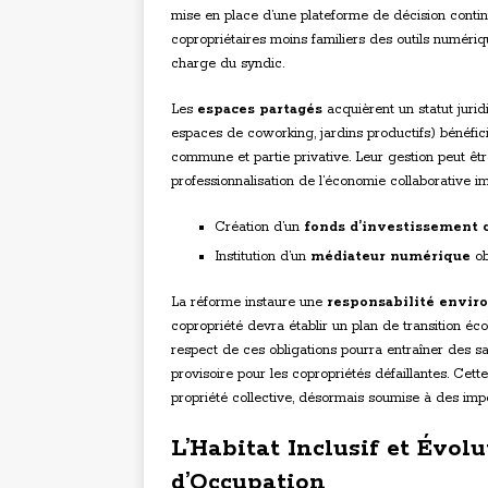
mise en place d’une plateforme de décision continu
copropriétaires moins familiers des outils numéri
charge du syndic.
Les
espaces partagés
acquièrent un statut jurid
espaces de coworking, jardins productifs) bénéfic
commune et partie privative. Leur gestion peut êtr
professionnalisation de l’économie collaborative im
Création d’un
fonds d’investissement c
Institution d’un
médiateur numérique
ob
La réforme instaure une
responsabilité envir
copropriété devra établir un plan de transition éco
respect de ces obligations pourra entraîner des san
provisoire pour les copropriétés défaillantes. Ce
propriété collective, désormais soumise à des impé
L’Habitat Inclusif et Évol
d’Occupation