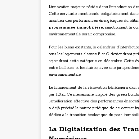
L’innovation majeure réside dans l’introduction d’
Cette servitude, mentionnée obligatoirement dans t
maintien des performances énergétiques du bâtime
programmée immobilière
, sanctionnant la co
environnementale serait compromise.
Pour les biens existants, le calendrier d’interdicti
tous les logements classés F et G deviendront juri
rejoindront cette catégorie en décembre. Cette é
entre bailleurs et locataires, avec une jurisprude
environnementale.
Le financement de la rénovation bénéficiera d’un 
par l’État. Ce mécanisme, inspiré des green bonds
l’amélioration effective des performances énergé
a déjà précisé la nature juridique de ce contrat hy
dédiés à la transition écologique du parc immobili
La Digitalisation des Tra