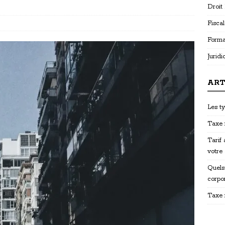
Droit
Fiscal
Forma
Juridi
ART
Les ty
Taxe f
Tarif
votre
Quels
corpo
Taxe 