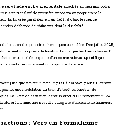
une
servitude environnementale
attachée au bien immobilier.
out acte translatif de propriété, imposera au propriétaire le
nt. La loi crée parallèlement un
délit d’obsolescence
nception délibérée de bâtiments dont la durabilité
on de location des passoires thermiques s’accélère. Dès juillet 2025,
diquement impropres à la location, tandis que les biens classés E
volution entraîne l’émergence d’un
contentieux spécifique
nce naissante reconnaissant un préjudice d’anxiété
cadre juridique novateur avec le
prêt à impact positif
, garanti
, permet une modulation du taux d’intérêt en fonction de
tiques. La Cour de cassation, dans un arrêt du 12 novembre 2024,
bride, créant ainsi une nouvelle catégorie d’instruments financiers
er.
nsactions : Vers un Formalisme