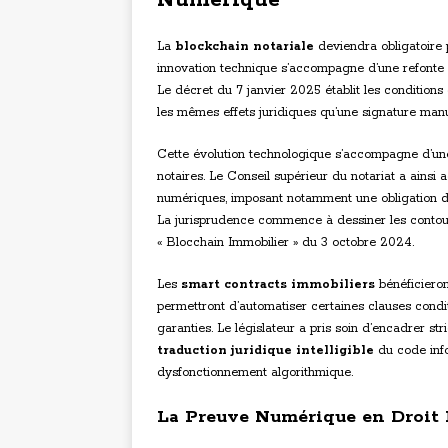
Numérique
La
blockchain notariale
deviendra obligatoire 
innovation technique s’accompagne d’une refonte 
Le décret du 7 janvier 2025 établit les conditions
les mêmes effets juridiques qu’une signature manu
Cette évolution technologique s’accompagne d’une
notaires. Le Conseil supérieur du notariat a ainsi
numériques, imposant notamment une obligation de 
La jurisprudence commence à dessiner les contours
« Blocchain Immobilier » du 3 octobre 2024.
Les
smart contracts immobiliers
bénéficieron
permettront d’automatiser certaines clauses condi
garanties. Le législateur a pris soin d’encadrer
traduction juridique intelligible
du code info
dysfonctionnement algorithmique.
La Preuve Numérique en Droit 