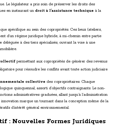
e. Le législateur a pris soin de préserver les droits des
ques en instaurant un
droit à l’assistance technique
à la
ique spécifique au sein des copropriétés. Ces lieux (ateliers,
ient d’un régime juridique hybride, à mi-chemin entre partie
e déléguée à des tiers spécialisés, ouvrant la voie à une
mobilière.
ollectif
permettant aux copropriétés de générer des revenus
ligatoire pour résoudre les conflits avant toute action judiciaire
onnementale collective
des copropriétaires. Chaque
logique quinquennal, assorti d’objectifs contraignants. Le non-
ctions administratives graduées, allant jusqu’à l’administration
tte innovation marque un tournant dans la conception même de la
ratifs d’intérêt général environnemental.
utif : Nouvelles Formes Juridiques