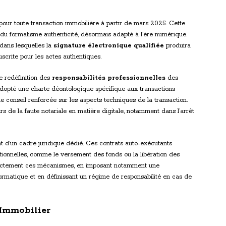
pour toute transaction immobilière à partir de mars 2025. Cette
du formalisme authenticité, désormais adapté à l’ère numérique.
 dans lesquelles la
signature électronique qualifiée
produira
scrite pour les actes authentiques.
 redéfinition des
responsabilités professionnelles
des
 adopté une charte déontologique spécifique aux transactions
conseil renforcée sur les aspects techniques de la transaction.
 de la faute notariale en matière digitale, notamment dans l’arrêt
t d’un cadre juridique dédié. Ces contrats auto-exécutants
tionnelles, comme le versement des fonds ou la libération des
 strictement ces mécanismes, en imposant notamment une
rmatique et en définissant un régime de responsabilité en cas de
Immobilier