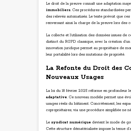
Le droit de la preuve connaît une adaptation maj
immobiliers
. Ces procédures standardisées perm
des relevés automatisés. Le texte prévoit que ces 
renversant ainsi la charge de la preuve lors des c
La collecte et l’utilisation des données issues de 
distinct du RGPD classique, avec la création d’u
innovation juridique permet au propriétaire de mo
leur portabilité lors des mutations de propriété.
La Refonte du Droit des C
Nouveaux Usages
La loi du 18 février 2025 réforme en profondeur le
adaptative
. Ce nouveau modèle permet une évol
usages réels du bâtiment. Concrètement, les espa
copropriétaires, via une procédure simplifiée ne né
Le
syndicat numérique
devient le mode de gou
Cette structure dématérialisée impose la tenue d’a