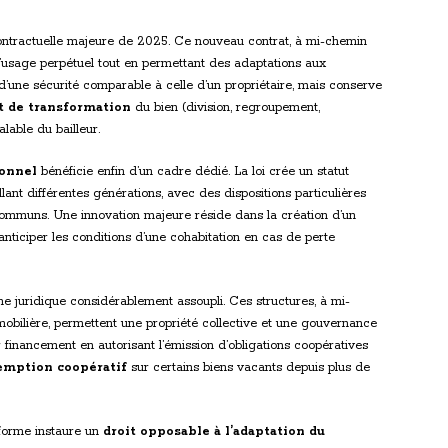
contractuelle majeure de 2025. Ce nouveau contrat, à mi-chemin
t d’usage perpétuel tout en permettant des adaptations aux
 d’une sécurité comparable à celle d’un propriétaire, mais conserve
t de transformation
du bien (division, regroupement,
lable du bailleur.
ionnel
bénéficie enfin d’un cadre dédié. La loi crée un statut
ant différentes générations, avec des dispositions particulières
communs. Une innovation majeure réside dans la création d’un
’anticiper les conditions d’une cohabitation en cas de perte
me juridique considérablement assoupli. Ces structures, à mi-
mmobilière, permettent une propriété collective et une gouvernance
 financement en autorisant l’émission d’obligations coopératives
emption coopératif
sur certains biens vacants depuis plus de
éforme instaure un
droit opposable à l’adaptation du