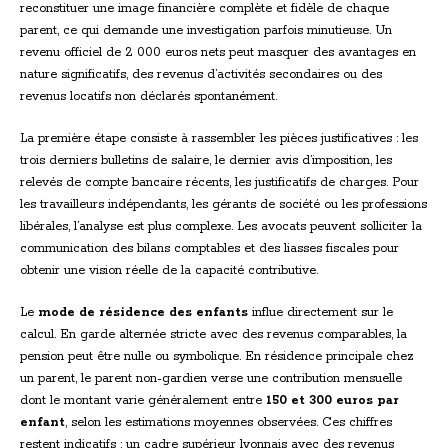
reconstituer une image financière complète et fidèle de chaque
parent, ce qui demande une investigation parfois minutieuse. Un
revenu officiel de 2 000 euros nets peut masquer des avantages en
nature significatifs, des revenus d’activités secondaires ou des
revenus locatifs non déclarés spontanément.
La première étape consiste à rassembler les pièces justificatives : les
trois derniers bulletins de salaire, le dernier avis d’imposition, les
relevés de compte bancaire récents, les justificatifs de charges. Pour
les travailleurs indépendants, les gérants de société ou les professions
libérales, l’analyse est plus complexe. Les avocats peuvent solliciter la
communication des bilans comptables et des liasses fiscales pour
obtenir une vision réelle de la capacité contributive.
Le
mode de résidence des enfants
influe directement sur le
calcul. En garde alternée stricte avec des revenus comparables, la
pension peut être nulle ou symbolique. En résidence principale chez
un parent, le parent non-gardien verse une contribution mensuelle
dont le montant varie généralement entre
150 et 300 euros par
enfant
, selon les estimations moyennes observées. Ces chiffres
restent indicatifs : un cadre supérieur lyonnais avec des revenus