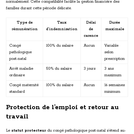
normalement. Cette compatibilité facilite la gestion financière des
familles durant cette période délicate.
Type de
Taux
Délai
Durée
rémunération
d’indemnisation
de
maximale
carence
Congé
100% du salaire
Aucun
Variable
pathologique
selon
post-natal
prescription
Arrêt maladie
50% du salaire
3 jours
3 ans
ordinaire
maximum
Congé maternité
100% du salaire
Aucun
16 semaines
standard
minimum
Protection de l’emploi et retour au
travail
Le
statut protecteur
du congé pathologique post-natal s’étend au-